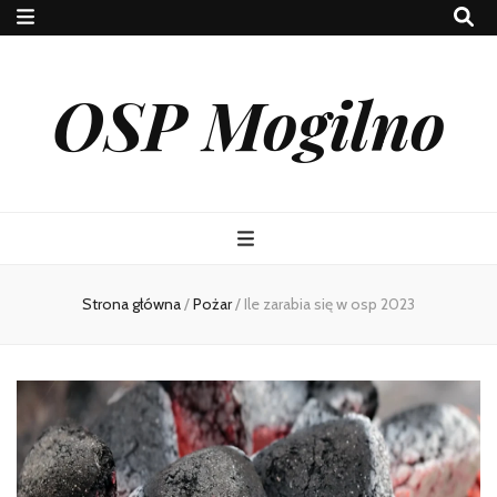
OSP Mogilno
Strona główna
/
Pożar
/
Ile zarabia się w osp 2023