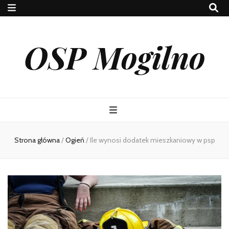
OSP Mogilno
Strona główna
/
Ogień
/
Ile wynosi dodatek mieszkaniowy w psp