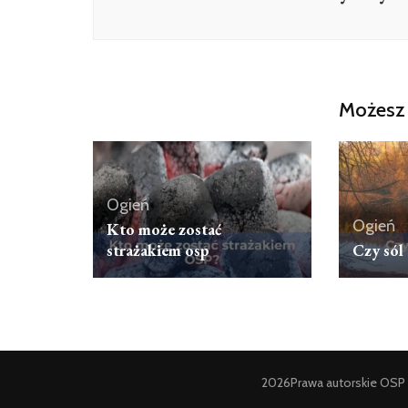
Możesz 
Ogień
Ogień
Kto może zostać
strażakiem osp
Czy sól 
2026Prawa autorskie
OSP 