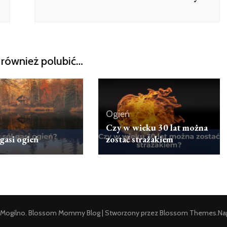
również polubić…
Ogień
Czy w wieku 30 lat można
gasi ogień
zostać strażakiem
Mogilno
.
Blossom Mommy Blog | Stworzony przez
Blossom Themes
.Na