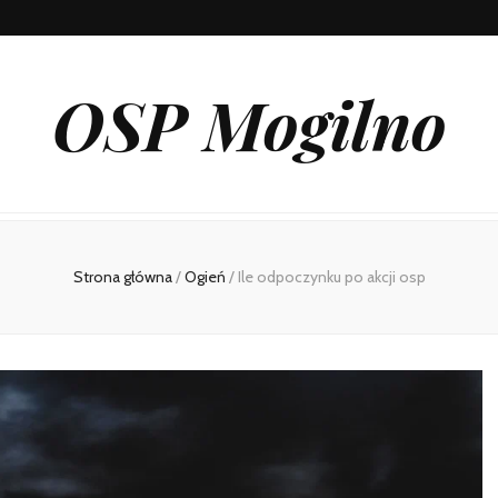
OSP Mogilno
Strona główna
/
Ogień
/
Ile odpoczynku po akcji osp