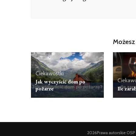
Możesz 
Ciekawostki
Ciekawo
Jak wyczyścić dom po
pożarze
Ile zara
2026Prawa autorskie
OSP 