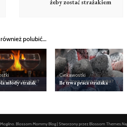
żeby zostać strażakiem
również polubić…
stki
Ciekawostki
bia młody strażak
Ile trwa praca strażaka
Mogilno
.
Blossom Mommy Blog | Stworzony przez
Blossom Themes
.Na