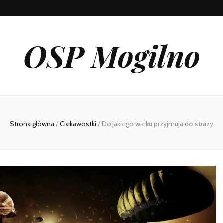
OSP Mogilno
Strona główna
/
Ciekawostki
/
Do jakiego wieku przyjmuja do strazy