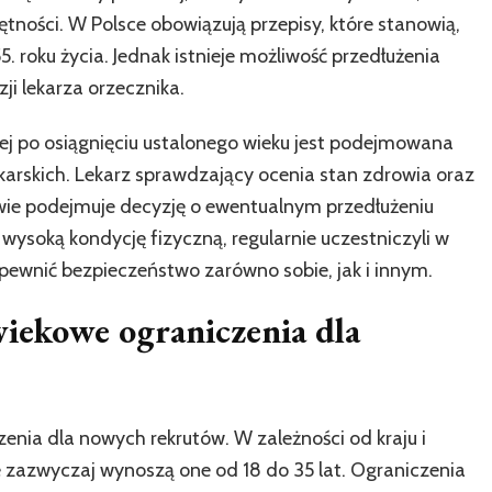
jętności. W Polsce obowiązują przepisy, które stanowią,
 roku życia. Jednak istnieje możliwość przedłużenia
ji lekarza orzecznika.
nej po osiągnięciu ustalonego wieku jest podejmowana
arskich. Lekarz sprawdzający ocenia stan zdrowia oraz
awie podejmuje decyzję o ewentualnym przedłużeniu
 wysoką kondycję fizyczną, regularnie uczestniczyli w
pewnić bezpieczeństwo zarówno sobie, jak i innym.
wiekowe ograniczenia dla
enia dla nowych rekrutów. W zależności od kraju i
le zazwyczaj wynoszą one od 18 do 35 lat. Ograniczenia