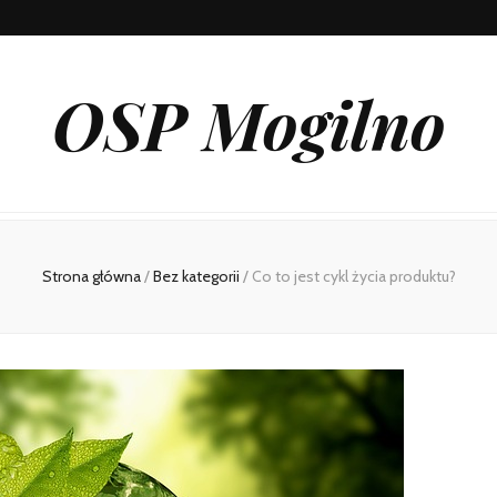
OSP Mogilno
Strona główna
/
Bez kategorii
/
Co to jest cykl życia produktu?